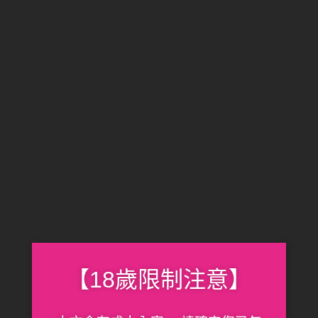
種，你是否曾有想購買卻不知從何挑選而放棄…
Read More
【情趣用品如何清潔與保
【18歲限制注意】
養？】9大禁忌、5個小撇