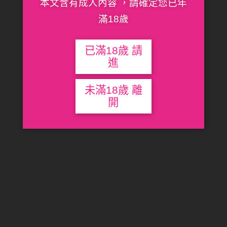
本文含有成人內容 ，請確定您已年
步，推薦給新手的你
滿18歲
By
JK.Tsai
情趣用品
,
清潔用品
No Comments
Posted
Posted
by
in
你知道嗎?如果沒好好的清潔與保養情趣用品，可是會很容
已滿18歲 請
易造成私密處感染和細菌孳生喔!而且用錯的清潔…
進
Read More
未滿18歲 離
開